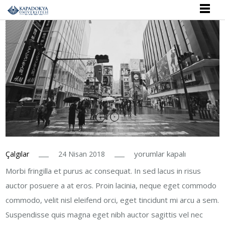
The
yorumlar kapalı
Çalgılar
24 Nisan 2018
List
Morbi fringilla et purus ac consequat. In sed lacus in risus
Of
auctor posuere a at eros. Proin lacinia, neque eget commodo
Best
commodo, velit nisl eleifend orci, eget tincidunt mi arcu a sem.
Travel
Suspendisse quis magna eget nibh auctor sagittis vel nec